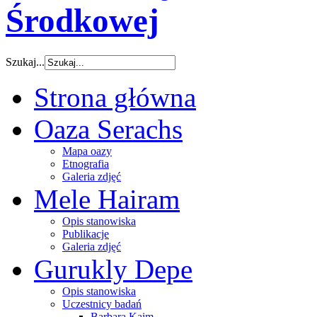
Środkowej
Szukaj...
Strona główna
Oaza Serachs
Mapa oazy
Etnografia
Galeria zdjęć
Mele Hairam
Opis stanowiska
Publikacje
Galeria zdjęć
Gurukly Depe
Opis stanowiska
Uczestnicy badań
Barbara Kaim