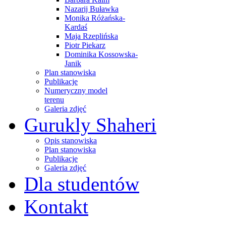
Nazarij Buławka
Monika Różańska-
Kardaś
Maja Rzeplińska
Piotr Piekarz
Dominika Kossowska-
Janik
Plan stanowiska
Publikacje
Numeryczny model
terenu
Galeria zdjęć
Gurukly Shaheri
Opis stanowiska
Plan stanowiska
Publikacje
Galeria zdjęć
Dla studentów
Kontakt