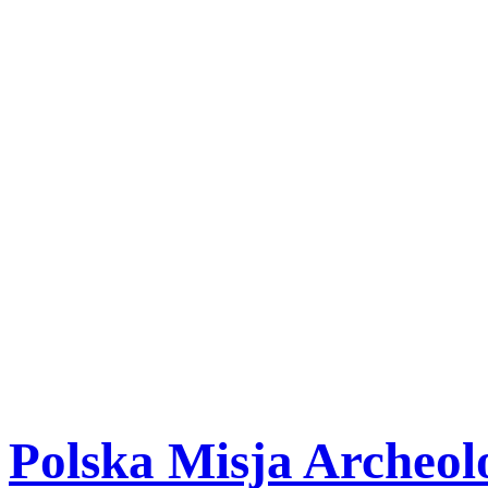
-
Strona wykorzystuje pliki 
funkcjonowania serwisu or
statystycznych. Stosowanie
zezwalających na zapisywan
ich użycie oraz zapisanie w
Zamknij
Polska Misja Archeolo