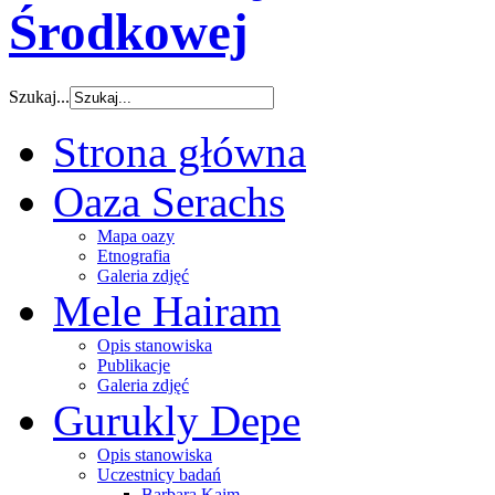
Środkowej
Szukaj...
Strona główna
Oaza Serachs
Mapa oazy
Etnografia
Galeria zdjęć
Mele Hairam
Opis stanowiska
Publikacje
Galeria zdjęć
Gurukly Depe
Opis stanowiska
Uczestnicy badań
Barbara Kaim