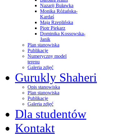
Nazarij Buławka
Monika Różańska-
Kardaś
Maja Rzeplińska
Piotr Piekarz
Dominika Kossowska-
Janik
Plan stanowiska
Publikacje
Numeryczny model
terenu
Galeria zdjęć
Gurukly Shaheri
Opis stanowiska
Plan stanowiska
Publikacje
Galeria zdjęć
Dla studentów
Kontakt