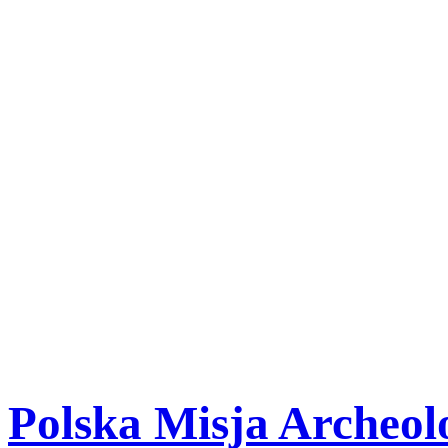
-
Strona wykorzystuje pliki 
funkcjonowania serwisu or
statystycznych. Stosowanie
zezwalających na zapisywan
ich użycie oraz zapisanie w
Zamknij
Polska Misja Archeolo