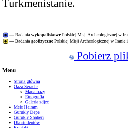
Turkmenistanie.
— Badania
wykopaliskowe
Polskiej Misji Archeologicznej w Ira
— Badania
geofizyczne
Polskiej Misji Archeologicznej w Iranie 
Pobierz pl
Menu
Strona główna
Oaza Serachs
Mapa oazy
Etnografia
Galeria zdjęć
Mele Hairam
Gurukly Depe
Gurukly Shaheri
Dla studentów
Kontakt